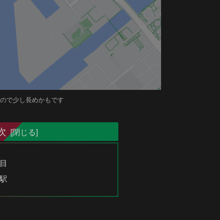
したので少し長めかもです
次
目
駅