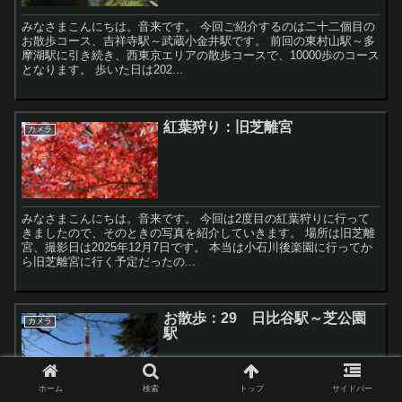
みなさまこんにちは。音来です。 今回ご紹介するのは二十二個目の
お散歩コース、吉祥寺駅～武蔵小金井駅です。 前回の東村山駅～多
摩湖駅に引き続き、西東京エリアの散歩コースで、10000歩のコース
となります。 歩いた日は202...
紅葉狩り：旧芝離宮
カメラ
みなさまこんにちは。音来です。 今回は2度目の紅葉狩りに行って
きましたので、そのときの写真を紹介していきます。 場所は旧芝離
宮、撮影日は2025年12月7日です。 本当は小石川後楽園に行ってか
ら旧芝離宮に行く予定だったの...
お散歩：29 日比谷駅～芝公園
カメラ
駅
ホーム
検索
トップ
サイドバー