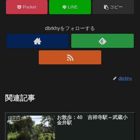
Pocket
LINE
コピー
dbrkhyをフォローする
dbrkhy
関連記事
お散歩：40 吉祥寺駅～武蔵小
カメラ
金井駅