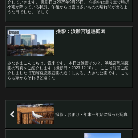
介していきます。 撮影日は2025年9月26日。 午前中は曇り空で時折
小雨が降っている状態、午後からは雲は多いものの晴れ間が出るよ
うな日でした。 そして...
撮影：浜離宮恩賜庭園
カメラ
みなさまこんにちは、音来です。 本日は練習その２、浜離宮恩賜庭
園の写真をご紹介します（撮影日：2023.12.10）。 ここは前回ご紹
介しました旧芝離宮恩賜庭園の近くにある、大きな公園です。 こち
らも家からそれほど遠くな...
撮影：おまけ・年末～年始に撮った写真