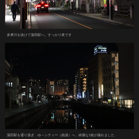
多摩川を抜けて蒲田駅へ。すっかり夜です
蒲田駅を通り過ぎ、ゆ～シティー（銭湯）へ。綺麗な1枚が撮れました