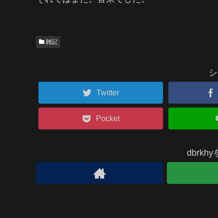
雑記
シ
Twitter
Pocket
dbrk