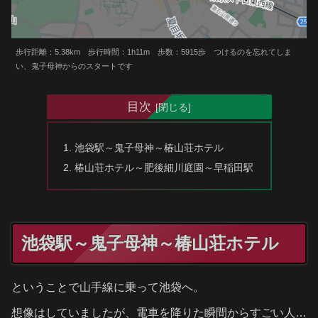
歩行距離：5.38km 歩行時間：1h11m 歩数：5915歩 つけるのを忘れてしま
い、鬼子母神からのスタートです
目次
池袋駅～鬼子母神～椿山荘ホテル
椿山荘ホテル～肥後細川庭園～早稲田駅
池袋駅～鬼子母神～椿山荘ホテル
ということで山手線に乗って池袋へ。
想像はしていましたが、電車を降りた瞬間からすごい人…