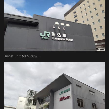
駒込駅。ここも来ないなぁ…