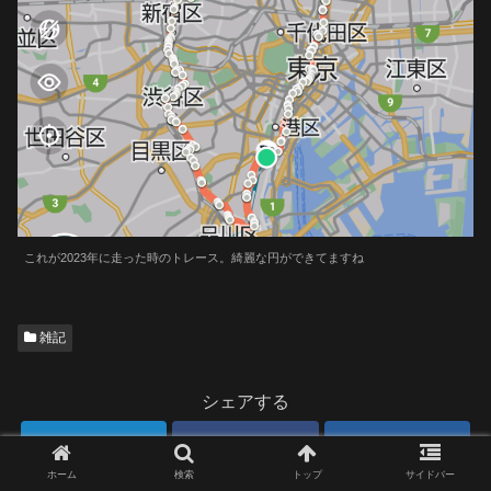
これが2023年に走った時のトレース。綺麗な円ができてますね
雑記
シェアする
Twitter
Facebook
はてブ
ホーム
検索
トップ
サイドバー